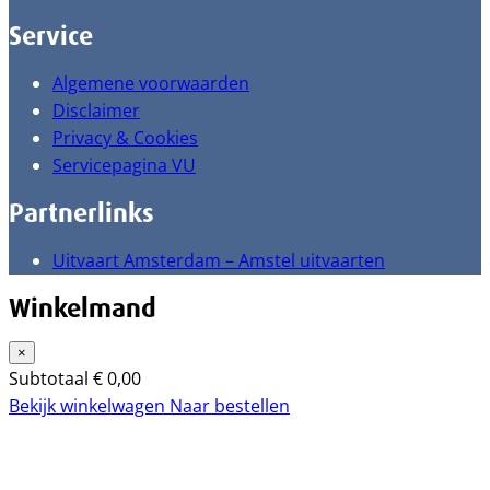
Service
Algemene voorwaarden
Disclaimer
Privacy & Cookies
Servicepagina VU
Partnerlinks
Uitvaart Amsterdam – Amstel uitvaarten
Winkelmand
×
Subtotaal
€
0,00
Bekijk winkelwagen
Naar bestellen