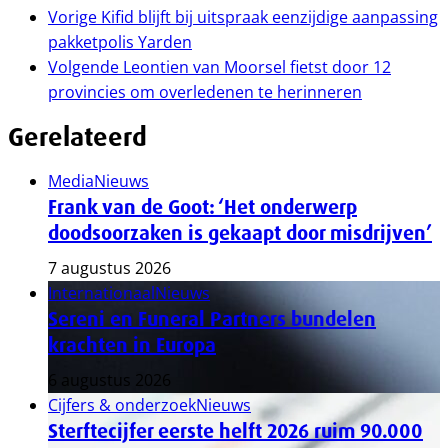
Vorige
Kifid blijft bij uitspraak eenzijdige aanpassing
pakketpolis Yarden
Volgende
Leontien van Moorsel fietst door 12
provincies om overledenen te herinneren
Gerelateerd
Media
Nieuws
Frank van de Goot: ‘Het onderwerp
doodsoorzaken is gekaapt door misdrijven’
7 augustus 2026
Internationaal
Nieuws
Sereni en Funeral Partners bundelen
krachten in Europa
6 augustus 2026
Cijfers & onderzoek
Nieuws
Sterftecijfer eerste helft 2026 ruim 90.000