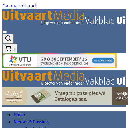
Ga naar inhoud
0
Home
Nieuws & Dossiers