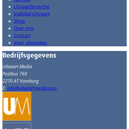
Uitvaartbranche
Vakblad Uitvaart
Shop
Over ons
Contact
Voor abonnees
Bedrijfsgegevens
Uitvaart Media
Postbus 760
2270 AT Voorburg
E:
info@uitvaartmedia.com