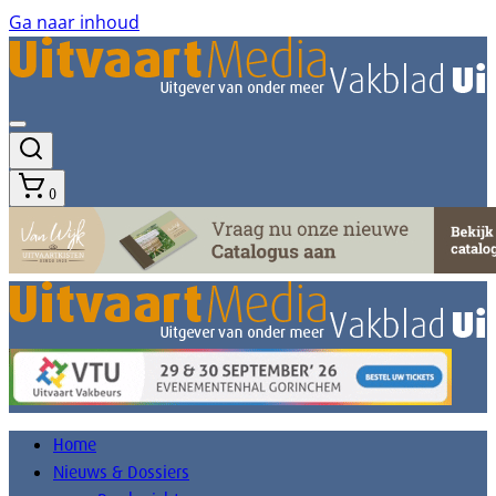
Ga naar inhoud
0
Home
Nieuws & Dossiers