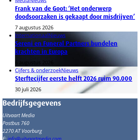
Media
Nieuws
Frank van de Goot: ‘Het onderwerp
doodsoorzaken is gekaapt door misdrijven’
7 augustus 2026
Internationaal
Nieuws
Sereni en Funeral Partners bundelen
krachten in Europa
6 augustus 2026
Cijfers & onderzoek
Nieuws
Sterftecijfer eerste helft 2026 ruim 90.000
30 juli 2026
Bedrijfsgegevens
Uitvaart Media
Postbus 760
2270 AT Voorburg
E:
info@uitvaartmedia.com