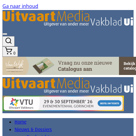
Ga naar inhoud
0
Home
Nieuws & Dossiers