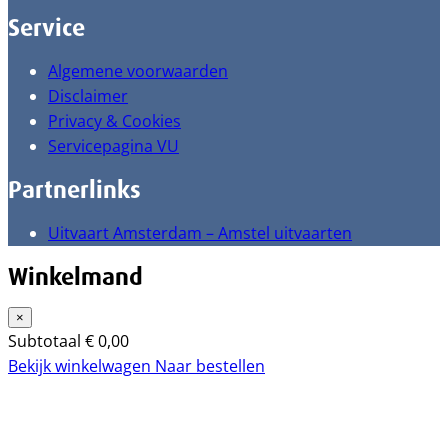
Service
Algemene voorwaarden
Disclaimer
Privacy & Cookies
Servicepagina VU
Partnerlinks
Uitvaart Amsterdam – Amstel uitvaarten
Winkelmand
×
Subtotaal
€
0,00
Bekijk winkelwagen
Naar bestellen