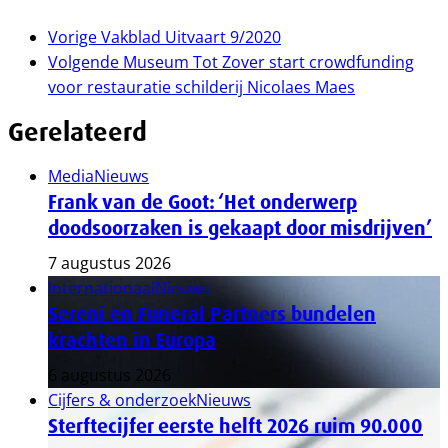
Vorige
Vakblad Uitvaart 9/2020
Volgende
Museum Tot Zover start crowdfunding
voor restauratie schilderij Nicolaes Maes
Gerelateerd
Media
Nieuws
Frank van de Goot: ‘Het onderwerp
doodsoorzaken is gekaapt door misdrijven’
7 augustus 2026
Internationaal
Nieuws
Sereni en Funeral Partners bundelen
krachten in Europa
6 augustus 2026
Cijfers & onderzoek
Nieuws
Sterftecijfer eerste helft 2026 ruim 90.000