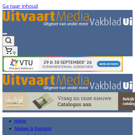
Ga naar inhoud
0
Home
Nieuws & Dossiers