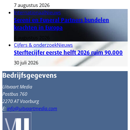
7 augustus 2026
Internationaal
Nieuws
Sereni en Funeral Partners bundelen
krachten in Europa
6 augustus 2026
Cijfers & onderzoek
Nieuws
Sterftecijfer eerste helft 2026 ruim 90.000
30 juli 2026
Bedrijfsgegevens
Uitvaart Media
Postbus 760
2270 AT Voorburg
E:
info@uitvaartmedia.com