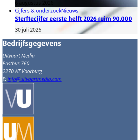
6 augustus 2026
Cijfers & onderzoek
Nieuws
Sterftecijfer eerste helft 2026 ruim 90.000
30 juli 2026
Bedrijfsgegevens
Uitvaart Media
Postbus 760
2270 AT Voorburg
E:
info@uitvaartmedia.com