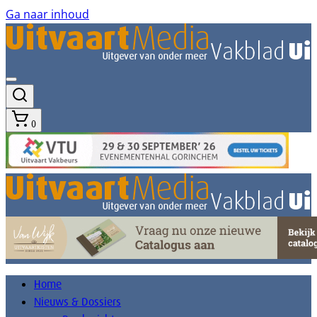
Ga naar inhoud
0
Home
Nieuws & Dossiers