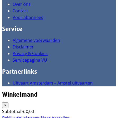
Over ons
Contact
Voor abonnees
Service
Algemene voorwaarden
Disclaimer
Privacy & Cookies
Servicepagina VU
Partnerlinks
Uitvaart Amsterdam – Amstel uitvaarten
Winkelmand
×
Subtotaal
€
0,00