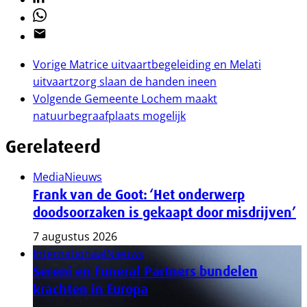
Whatsapp
Email
Vorige
Matrice uitvaartbegeleiding en Melati
uitvaartzorg slaan de handen ineen
Volgende
Gemeente Lochem maakt
natuurbegraafplaats mogelijk
Gerelateerd
Media
Nieuws
Frank van de Goot: ‘Het onderwerp
doodsoorzaken is gekaapt door misdrijven’
7 augustus 2026
Internationaal
Nieuws
Sereni en Funeral Partners bundelen
krachten in Europa