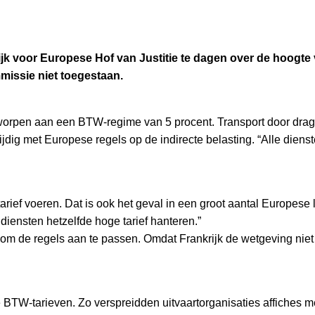
 voor Europese Hof van Justitie te dagen over de hoogte v
missie niet toegestaan.
rworpen aan een BTW-regime van 5 procent. Transport door drager
trijdig met Europese regels op de indirecte belasting. “Alle dien
f voeren. Dat is ook het geval in een groot aantal Europese lande
iensten hetzelfde hoge tarief hanteren.”
 om de regels aan te passen. Omdat Frankrijk de wetgeving niet
e BTW-tarieven. Zo verspreidden uitvaartorganisaties affiches me