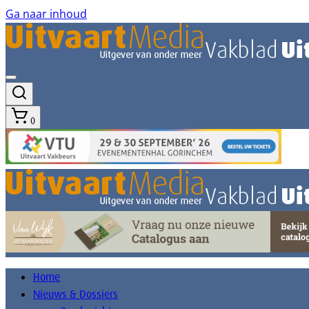
Ga naar inhoud
0
Home
Nieuws & Dossiers