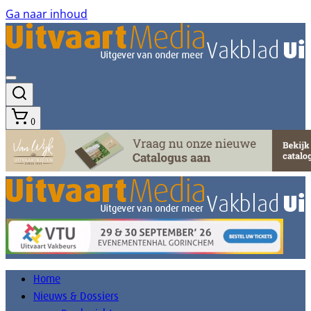
Ga naar inhoud
0
Home
Nieuws & Dossiers