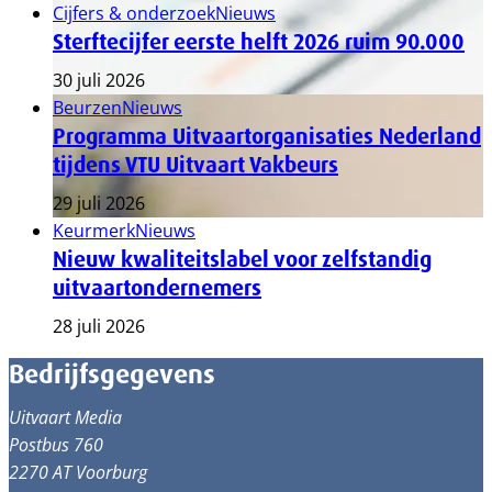
Cijfers & onderzoek
Nieuws
Sterftecijfer eerste helft 2026 ruim 90.000
30 juli 2026
Beurzen
Nieuws
Programma Uitvaartorganisaties Nederland
tijdens VTU Uitvaart Vakbeurs
29 juli 2026
Keurmerk
Nieuws
Nieuw kwaliteitslabel voor zelfstandig
uitvaartondernemers
28 juli 2026
Bedrijfsgegevens
Uitvaart Media
Postbus 760
2270 AT Voorburg