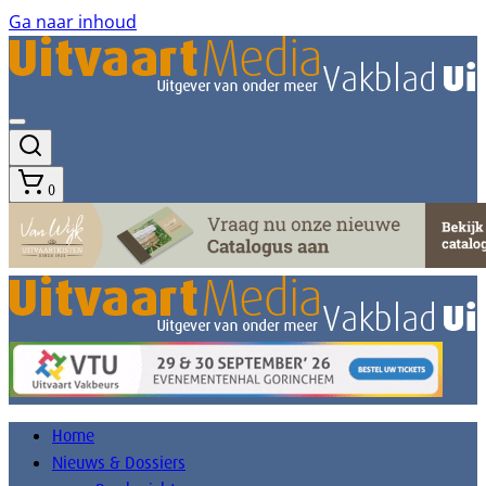
Ga naar inhoud
0
Home
Nieuws & Dossiers