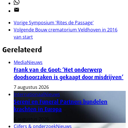
Whatsapp
Email
Vorige
Symposium 'Rites de Passage'
Volgende
Bouw crematorium Veldhoven in 2016
van start
Gerelateerd
Media
Nieuws
Frank van de Goot: ‘Het onderwerp
doodsoorzaken is gekaapt door misdrijven’
7 augustus 2026
Internationaal
Nieuws
Sereni en Funeral Partners bundelen
krachten in Europa
6 augustus 2026
Cijfers & onderzoek
Nieuws