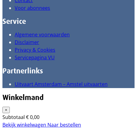
Contact
Voor abonnees
Service
Algemene voorwaarden
Disclaimer
Privacy & Cookies
Servicepagina VU
Partnerlinks
Uitvaart Amsterdam – Amstel uitvaarten
Winkelmand
×
Subtotaal
€
0,00
Bekijk winkelwagen
Naar bestellen