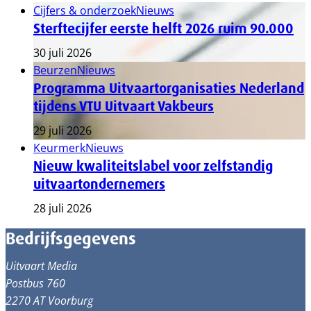
Cijfers & onderzoek
Nieuws
Sterftecijfer eerste helft 2026 ruim 90.000
30 juli 2026
Beurzen
Nieuws
Programma Uitvaartorganisaties Nederland
tijdens VTU Uitvaart Vakbeurs
29 juli 2026
Keurmerk
Nieuws
Nieuw kwaliteitslabel voor zelfstandig
uitvaartondernemers
28 juli 2026
Bedrijfsgegevens
Uitvaart Media
Postbus 760
2270 AT Voorburg