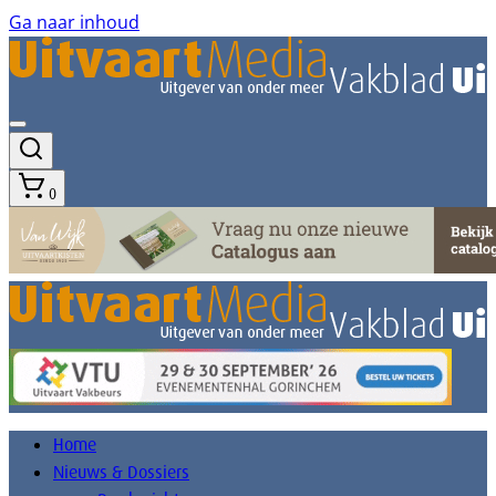
Ga naar inhoud
0
Home
Nieuws & Dossiers