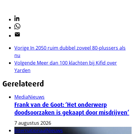
Linkedin
Whatsapp
Email
Vorige
In 2050 ruim dubbel zoveel 80-plussers als
nu
Volgende
Meer dan 100 klachten bij Kifid over
Yarden
Gerelateerd
Media
Nieuws
Frank van de Goot: ‘Het onderwerp
doodsoorzaken is gekaapt door misdrijven’
7 augustus 2026
Internationaal
Nieuws