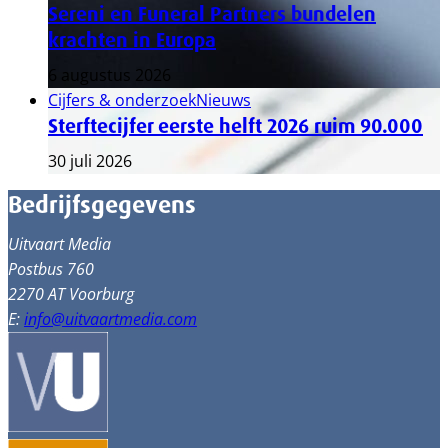
Sereni en Funeral Partners bundelen
krachten in Europa
6 augustus 2026
Cijfers & onderzoek
Nieuws
Sterftecijfer eerste helft 2026 ruim 90.000
30 juli 2026
Bedrijfsgegevens
Uitvaart Media
Postbus 760
2270 AT Voorburg
E:
info@uitvaartmedia.com