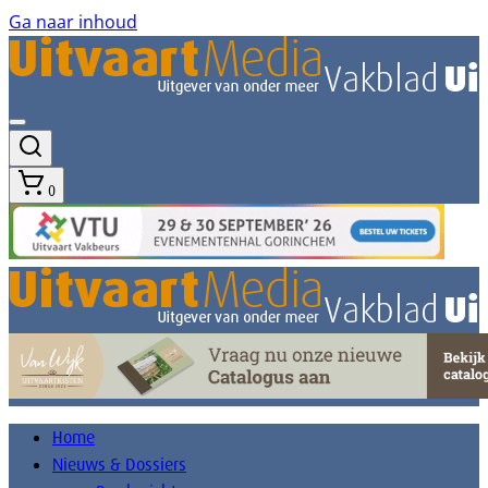
Ga naar inhoud
0
Home
Nieuws & Dossiers