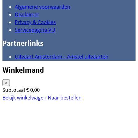
Algemene voorwaarden
Disclaimer
Privacy & Cookies
Servicepagina VU
Partnerlinks
Uitvaart Amsterdam – Amstel uitvaarten
Winkelmand
×
Subtotaal
€
0,00
Bekijk winkelwagen
Naar bestellen