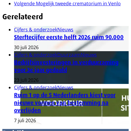
Volgende
Mogelijk tweede crematorium in Venlo
Gerelateerd
Cijfers & onderzoek
Nieuws
Sterftecijfer eerste helft 2026 ruim 90.000
30 juli 2026
Cijfers & onderzoek
Duurzaam
Nieuws
Bedrijfsinvesteringen in verduurzaming
voor 3e jaar gedaald
23 juli 2026
Cijfers & onderzoek
Nieuws
Ruim 1 op de 5 Nederlanders kiest voor
nieuwe vormen van bestemming na
overlijden
7 juli 2026