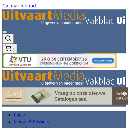
Ga naar inhoud
0
Home
Nieuws & Dossiers