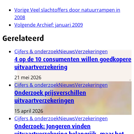
Vorige
Veel slachtoffers door natuurrampen in
2008
Volgende
Archief: januari 2009
Gerelateerd
Cijfers & onderzoek
Nieuws
Verzekeringen
4 op de 10 consumenten willen goedkopere
uitvaartverzekering
21 mei 2026
Cijfers & onderzoek
Nieuws
Verzekeringen
Onderzoek prijsverschillen
uitvaartverzekeringen
15 april 2026
Cijfers & onderzoek
Nieuws
Verzekeringen
Onderzoek: Jongeren vinden