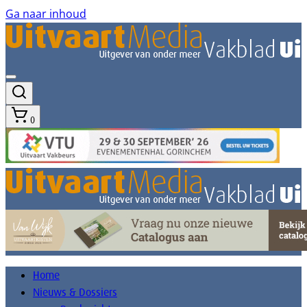
Ga naar inhoud
0
Home
Nieuws & Dossiers