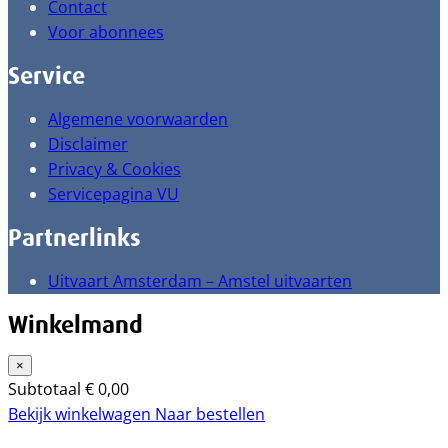
Contact
Voor abonnees
Service
Algemene voorwaarden
Disclaimer
Privacy & Cookies
Servicepagina VU
Partnerlinks
Uitvaart Amsterdam – Amstel uitvaarten
Winkelmand
×
Subtotaal
€
0,00
Bekijk winkelwagen
Naar bestellen