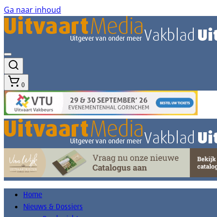
Ga naar inhoud
0
Home
Nieuws & Dossiers