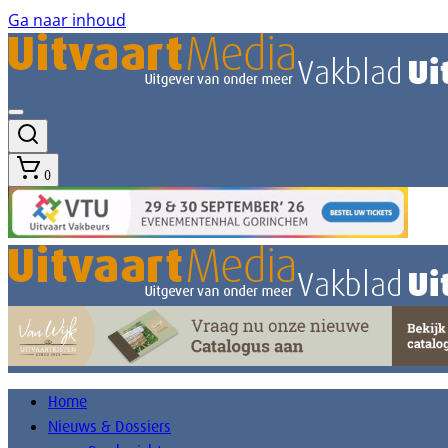
Ga naar inhoud
0
Home
Nieuws & Dossiers