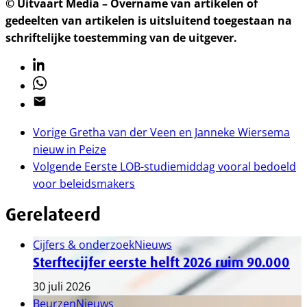
© Uitvaart Media – Overname van artikelen of
gedeelten van artikelen is uitsluitend toegestaan na
schriftelijke toestemming van de uitgever.
Linkedin
Whatsapp
Email
Vorige
Gretha van der Veen en Janneke Wiersema
nieuw in Peize
Volgende
Eerste LOB-studiemiddag vooral bedoeld
voor beleidsmakers
Gerelateerd
Cijfers & onderzoek
Nieuws
Sterftecijfer eerste helft 2026 ruim 90.000
30 juli 2026
Beurzen
Nieuws