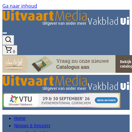
Ga naar inhoud
0
Home
Nieuws & Dossiers