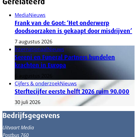
Gerelateerd
Media
Nieuws
Frank van de Goot: ‘Het onderwerp
doodsoorzaken is gekaapt door misdrijven’
7 augustus 2026
Internationaal
Nieuws
Sereni en Funeral Partners bundelen
krachten in Europa
6 augustus 2026
Cijfers & onderzoek
Nieuws
Sterftecijfer eerste helft 2026 ruim 90.000
30 juli 2026
Bedrijfsgegevens
Uitvaart Media
Postbus 760