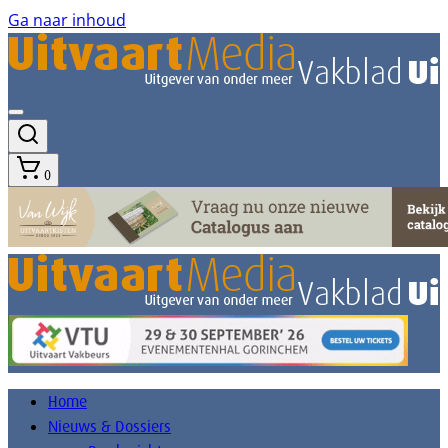
Ga naar inhoud
0
Home
Nieuws & Dossiers