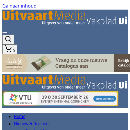
Ga naar inhoud
0
Home
Nieuws & Dossiers