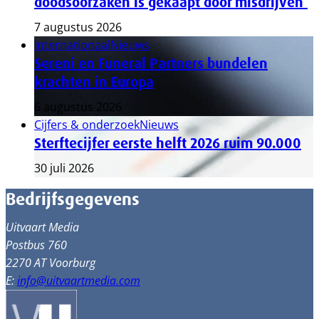
doodsoorzaken is gekaapt door misdrijven’
7 augustus 2026
Internationaal
Nieuws
Sereni en Funeral Partners bundelen
krachten in Europa
6 augustus 2026
Cijfers & onderzoek
Nieuws
Sterftecijfer eerste helft 2026 ruim 90.000
30 juli 2026
Bedrijfsgegevens
Uitvaart Media
Postbus 760
2270 AT Voorburg
E:
info@uitvaartmedia.com