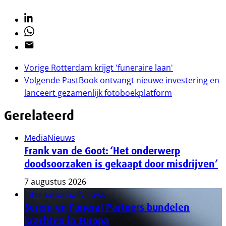
Linkedin
Whatsapp
Email
Vorige
Rotterdam krijgt 'funeraire laan'
Volgende
PastBook ontvangt nieuwe investering en
lanceert gezamenlijk fotoboekplatform
Gerelateerd
Media
Nieuws
Frank van de Goot: ‘Het onderwerp
doodsoorzaken is gekaapt door misdrijven’
7 augustus 2026
Internationaal
Nieuws
Sereni en Funeral Partners bundelen
krachten in Europa