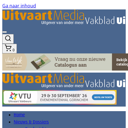
Ga naar inhoud
0
Home
Nieuws & Dossiers