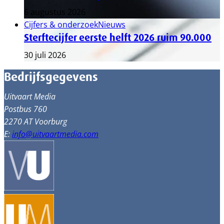
6 augustus 2026
Cijfers & onderzoek
Nieuws
Sterftecijfer eerste helft 2026 ruim 90.000
30 juli 2026
Bedrijfsgegevens
Uitvaart Media
Postbus 760
2270 AT Voorburg
E:
info@uitvaartmedia.com