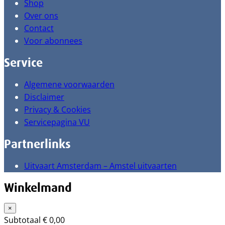
Shop
Over ons
Contact
Voor abonnees
Service
Algemene voorwaarden
Disclaimer
Privacy & Cookies
Servicepagina VU
Partnerlinks
Uitvaart Amsterdam – Amstel uitvaarten
Winkelmand
×
Subtotaal
€
0,00