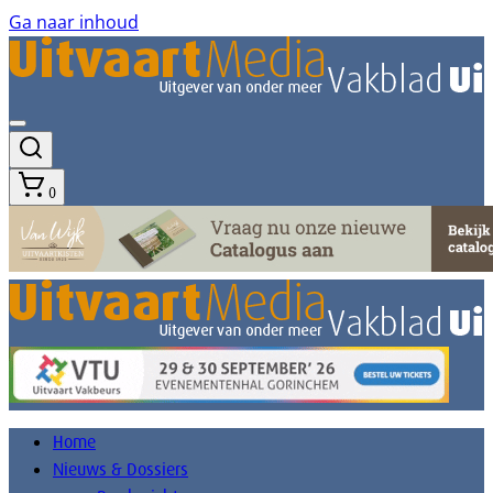
Ga naar inhoud
0
Home
Nieuws & Dossiers