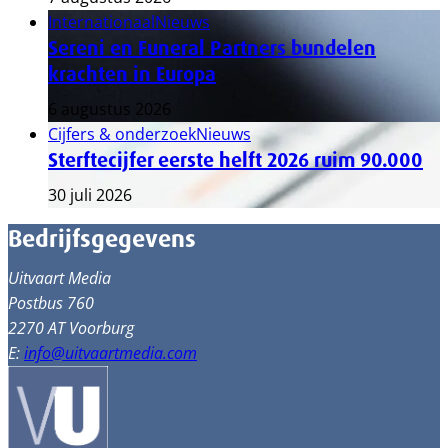
Internationaal
Nieuws
Sereni en Funeral Partners bundelen
krachten in Europa
6 augustus 2026
Cijfers & onderzoek
Nieuws
Sterftecijfer eerste helft 2026 ruim 90.000
30 juli 2026
Bedrijfsgegevens
Uitvaart Media
Postbus 760
2270 AT Voorburg
E:
info@uitvaartmedia.com