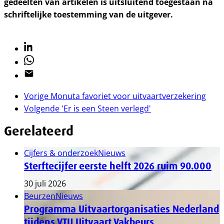
gedeelten van artikelen is uitsluitend toegestaan na
schriftelijke toestemming van de uitgever.
Linkedin
Whatsapp
Email
Vorige
Monuta favoriet voor uitvaartverzekering
Volgende
'Er is een Steen verlegd'
Gerelateerd
Cijfers & onderzoek
Nieuws
Sterftecijfer eerste helft 2026 ruim 90.000
30 juli 2026
Beurzen
Nieuws
Programma Uitvaartorganisaties Nederland
tijdens VTU Uitvaart Vakbeurs