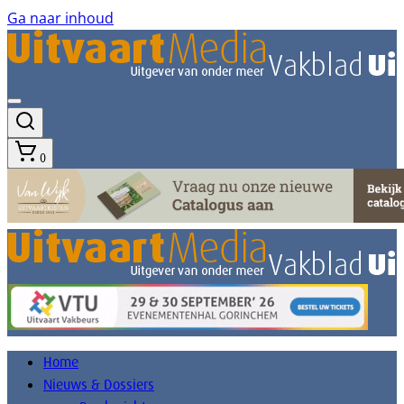
Ga naar inhoud
0
Home
Nieuws & Dossiers