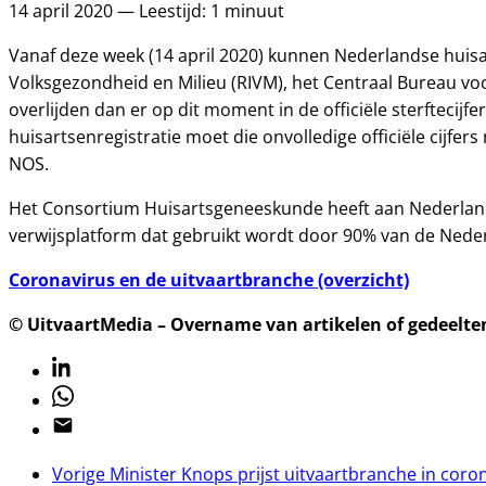
14 april 2020 — Leestijd: 1 minuut
Vanaf deze week (14 april 2020) kunnen Nederlandse huisar
Volksgezondheid en Milieu (RIVM), het Centraal Bureau voo
overlijden dan er op dit moment in de officiële sterftecijf
huisartsenregistratie moet die onvolledige officiële cijfe
NOS.
Het Consortium Huisartsgeneeskunde heeft aan Nederlands
verwijsplatform dat gebruikt wordt door 90% van de Nede
Coronavirus en de uitvaartbranche (overzicht)
© UitvaartMedia – Overname van artikelen of gedeelten 
Linkedin
Whatsapp
Email
Vorige
Minister Knops prijst uitvaartbranche in coron