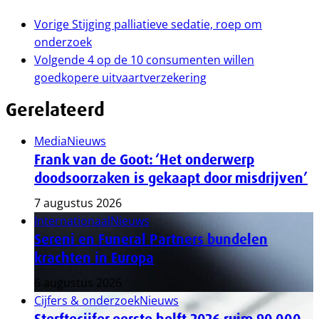
Vorige
Stijging palliatieve sedatie, roep om
onderzoek
Volgende
4 op de 10 consumenten willen
goedkopere uitvaartverzekering
Gerelateerd
Media
Nieuws
Frank van de Goot: ‘Het onderwerp
doodsoorzaken is gekaapt door misdrijven’
7 augustus 2026
Internationaal
Nieuws
Sereni en Funeral Partners bundelen
krachten in Europa
6 augustus 2026
Cijfers & onderzoek
Nieuws