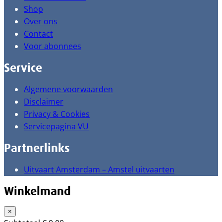
Shop
Over ons
Contact
Voor abonnees
Service
Algemene voorwaarden
Disclaimer
Privacy & Cookies
Servicepagina VU
Partnerlinks
Uitvaart Amsterdam – Amstel uitvaarten
Winkelmand
×