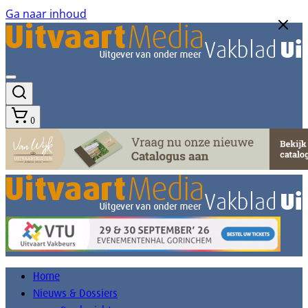
Ga naar inhoud
0
Home
Nieuws & Dossiers