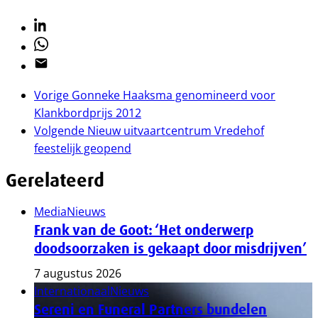
Linkedin
Whatsapp
Email
Vorige
Gonneke Haaksma genomineerd voor
Klankbordprijs 2012
Volgende
Nieuw uitvaartcentrum Vredehof
feestelijk geopend
Gerelateerd
Media
Nieuws
Frank van de Goot: ‘Het onderwerp
doodsoorzaken is gekaapt door misdrijven’
7 augustus 2026
Internationaal
Nieuws
Sereni en Funeral Partners bundelen