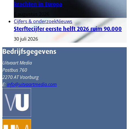
krachten in Europa
6 augustus 2026
Cijfers & onderzoek
Nieuws
Sterftecijfer eerste helft 2026 ruim 90.000
30 juli 2026
Bedrijfsgegevens
Uitvaart Media
Postbus 760
2270 AT Voorburg
E:
info@uitvaartmedia.com