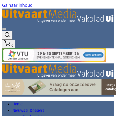
Ga naar inhoud
0
Home
Nieuws & Dossiers