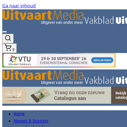
Ga naar inhoud
0
Home
Nieuws & Dossiers