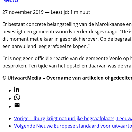
Nieuws
27 november 2019 — Leestijd: 1 minuut
Er bestaat concrete belangstelling van de Marokkaanse en
bevestigt een gemeentewoordvoerder desgevraagd: “De isla
dit moment met elkaar in gesprek hierover. Op de begraafp
een aanvullend leeg grafdeel te kopen.”
Er is nog geen officiële reactie van de gemeente Venlo 
besproken. Ten tijde van het opstellen daarvan was de vr
© UitvaartMedia – Overname van artikelen of gedeelten 
Linkedin
Whatsapp
Email
Vorige
Tilburg krijgt natuurlijke begraafplaats, Leeu
Volgende
Nieuwe Europese standaard voor uitvaart