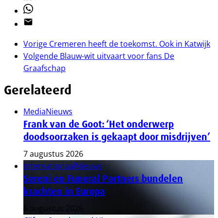
Whatsapp
Email
Vorige
Cremeren heeft de toekomst. Ook in Katwijk
Volgende
Blauw-wit uitvaart voor fans De
Graafschap
Gerelateerd
Media
Nieuws
Frank van de Goot: ‘Het onderwerp
doodsoorzaken is gekaapt door misdrijven’
7 augustus 2026
Internationaal
Nieuws
Sereni en Funeral Partners bundelen
krachten in Europa
6 augustus 2026