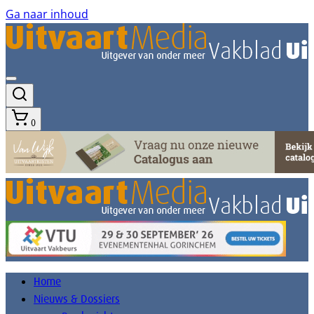
Ga naar inhoud
0
Home
Nieuws & Dossiers