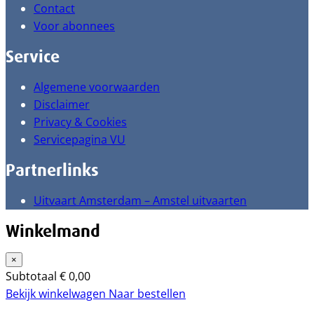
Contact
Voor abonnees
Service
Algemene voorwaarden
Disclaimer
Privacy & Cookies
Servicepagina VU
Partnerlinks
Uitvaart Amsterdam – Amstel uitvaarten
Winkelmand
×
Subtotaal
€
0,00
Bekijk winkelwagen
Naar bestellen