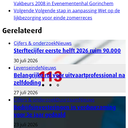
Vakbeurs 2008 in Evenementenhal Gorinchem
Volgende
Volgende stap in aanpassing Wet op de
lijkbezorging voor einde zomerreces
Gerelateerd
Cijfers & onderzoek
Nieuws
Sterftecijfer eerste helft 2026 ruim 90.000
30 juli 2026
Levenseinde
Nieuws
Belangrijke rol voor uitvaartprofessional na
zelfdoding
27 juli 2026
Cijfers & onderzoek
Duurzaam
Nieuws
Bedrijfsinvesteringen in verduurzaming
voor 3e jaar gedaald
23 juli 2026