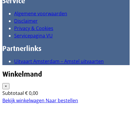
Service
Algemene voorwaarden
Disclaimer
Privacy & Cookies
Servicepagina VU
Partnerlinks
Uitvaart Amsterdam – Amstel uitvaarten
Winkelmand
×
Subtotaal
€
0,00
Bekijk winkelwagen
Naar bestellen