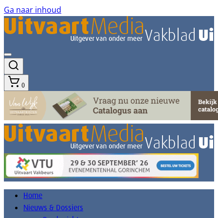
Ga naar inhoud
0
Home
Nieuws & Dossiers