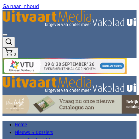
Ga naar inhoud
0
Home
Nieuws & Dossiers