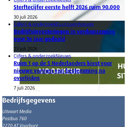
Sterftecijfer eerste helft 2026 ruim 90.000
30 juli 2026
Cijfers & onderzoek
Duurzaam
Nieuws
Bedrijfsinvesteringen in verduurzaming
voor 3e jaar gedaald
23 juli 2026
Cijfers & onderzoek
Nieuws
Ruim 1 op de 5 Nederlanders kiest voor
nieuwe vormen van bestemming na
overlijden
7 juli 2026
Bedrijfsgegevens
Uitvaart Media
Postbus 760
2270 AT Voorburg