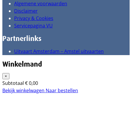
Algemene voorwaarden
Disclaimer
Privacy & Cookies
Servicepagina VU
Partnerlinks
Uitvaart Amsterdam – Amstel uitvaarten
Winkelmand
×
Subtotaal
€
0,00
Bekijk winkelwagen
Naar bestellen