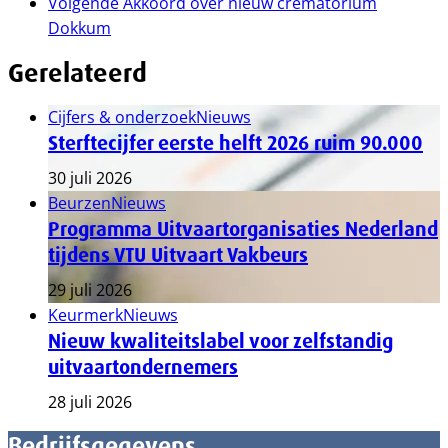
Volgende
Akkoord over nieuw crematorium
Dokkum
Gerelateerd
Cijfers & onderzoek
Nieuws
Sterftecijfer eerste helft 2026 ruim 90.000
30 juli 2026
Beurzen
Nieuws
Programma Uitvaartorganisaties Nederland
tijdens VTU Uitvaart Vakbeurs
29 juli 2026
Keurmerk
Nieuws
Nieuw kwaliteitslabel voor zelfstandig
uitvaartondernemers
28 juli 2026
Bedrijfsgegevens