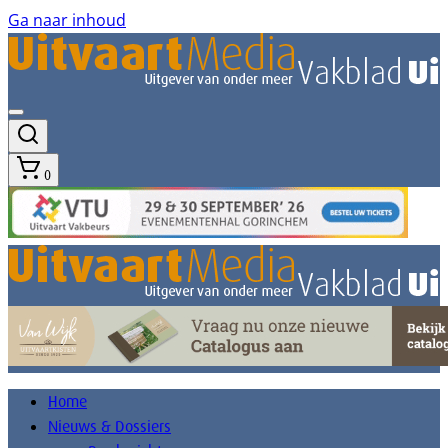
Ga naar inhoud
0
Home
Nieuws & Dossiers