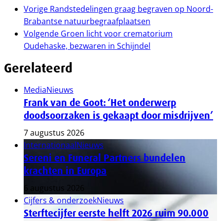
Vorige
Randstedelingen graag begraven op Noord-
Brabantse natuurbegraafplaatsen
Volgende
Groen licht voor crematorium
Oudehaske, bezwaren in Schijndel
Gerelateerd
Media
Nieuws
Frank van de Goot: ‘Het onderwerp
doodsoorzaken is gekaapt door misdrijven’
7 augustus 2026
Internationaal
Nieuws
Sereni en Funeral Partners bundelen
krachten in Europa
6 augustus 2026
Cijfers & onderzoek
Nieuws
Sterftecijfer eerste helft 2026 ruim 90.000