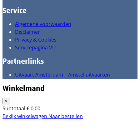
Service
Algemene voorwaarden
Disclaimer
Privacy & Cookies
Servicepagina VU
Partnerlinks
Uitvaart Amsterdam – Amstel uitvaarten
Winkelmand
×
Subtotaal
€
0,00
Bekijk winkelwagen
Naar bestellen