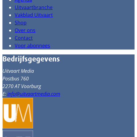
Uitvaartbranche
Vakblad Uitvaart
Shop
Over ons
Contact
Voor abonnees
Bedrijfsgegevens
Uitvaart Media
Postbus 760
2270 AT Voorburg
E:
info@uitvaartmedia.com