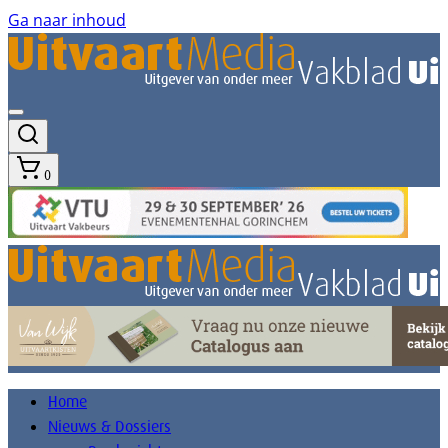
Ga naar inhoud
0
Home
Nieuws & Dossiers