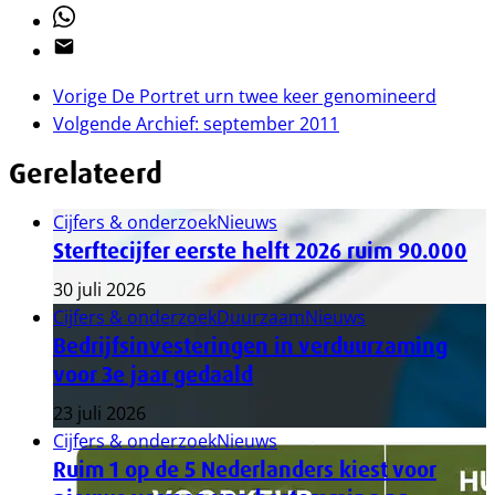
Whatsapp
Email
Vorige
De Portret urn twee keer genomineerd
Volgende
Archief: september 2011
Gerelateerd
Cijfers & onderzoek
Nieuws
Sterftecijfer eerste helft 2026 ruim 90.000
30 juli 2026
Cijfers & onderzoek
Duurzaam
Nieuws
Bedrijfsinvesteringen in verduurzaming
voor 3e jaar gedaald
23 juli 2026
Cijfers & onderzoek
Nieuws
Ruim 1 op de 5 Nederlanders kiest voor