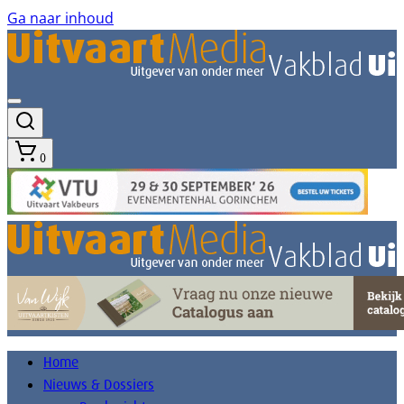
Ga naar inhoud
0
Home
Nieuws & Dossiers