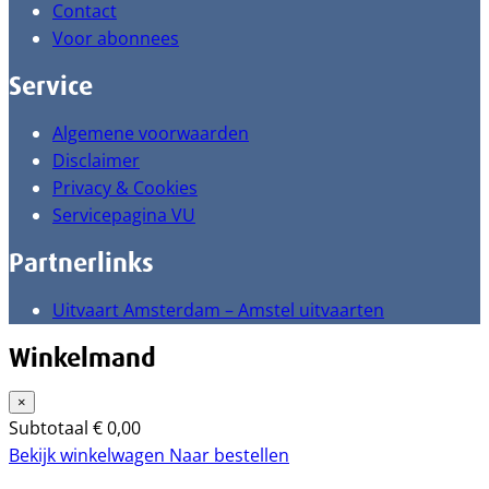
Contact
Voor abonnees
Service
Algemene voorwaarden
Disclaimer
Privacy & Cookies
Servicepagina VU
Partnerlinks
Uitvaart Amsterdam – Amstel uitvaarten
Winkelmand
×
Subtotaal
€
0,00
Bekijk winkelwagen
Naar bestellen