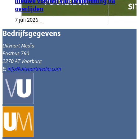
nieuwe vormen van bestemming na
overlijden
7 juli 2026
Bedrijfsgegevens
Uitvaart Media
Postbus 760
2270 AT Voorburg
E:
info@uitvaartmedia.com