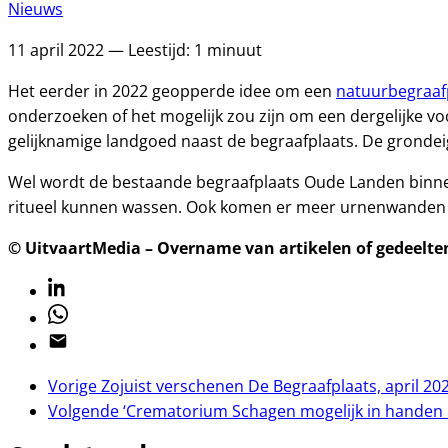
Nieuws
11 april 2022 — Leestijd: 1 minuut
Het eerder in 2022 geopperde idee om een
natuurbegraaf
onderzoeken of het mogelijk zou zijn om een dergelijke voo
gelijknamige landgoed naast de begraafplaats. De grondeig
Wel wordt de bestaande begraafplaats Oude Landen binn
ritueel kunnen wassen. Ook komen er meer urnenwanden e
© UitvaartMedia – Overname van artikelen of gedeelten 
Linkedin
Whatsapp
Email
Vorige
Zojuist verschenen De Begraafplaats, april 20
Volgende
‘Crematorium Schagen mogelijk in handen 