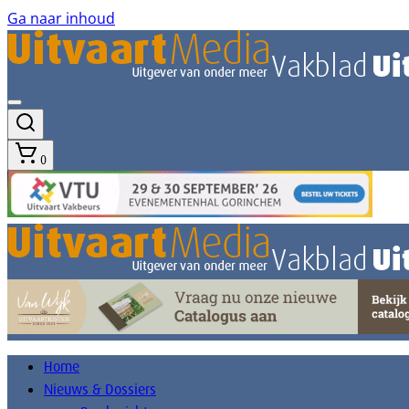
Ga naar inhoud
0
Home
Nieuws & Dossiers