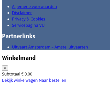
Algemene voorwaarden
Disclaimer
Privacy & Cookies
Servicepagina VU
Partnerlinks
Uitvaart Amsterdam – Amstel uitvaarten
Winkelmand
×
Subtotaal
€
0,00
Bekijk winkelwagen
Naar bestellen