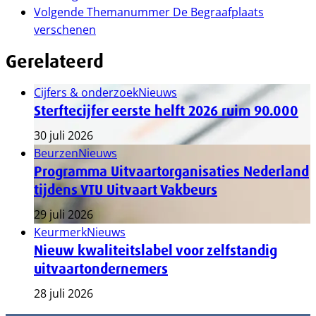
Volgende
Themanummer De Begraafplaats
verschenen
Gerelateerd
Cijfers & onderzoek
Nieuws
Sterftecijfer eerste helft 2026 ruim 90.000
30 juli 2026
Beurzen
Nieuws
Programma Uitvaartorganisaties Nederland
tijdens VTU Uitvaart Vakbeurs
29 juli 2026
Keurmerk
Nieuws
Nieuw kwaliteitslabel voor zelfstandig
uitvaartondernemers
28 juli 2026