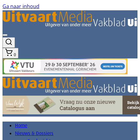
Ga naar inhoud
0
Home
Nieuws & Dossiers