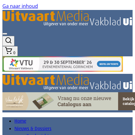
Ga naar inhoud
0
Home
Nieuws & Dossiers