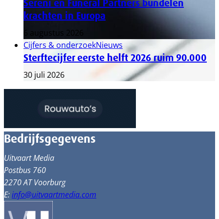
Sereni en Funeral Partners bundelen
krachten in Europa
6 augustus 2026
Cijfers & onderzoek
Nieuws
Sterftecijfer eerste helft 2026 ruim 90.000
30 juli 2026
Bedrijfsgegevens
Uitvaart Media
Postbus 760
2270 AT Voorburg
E:
info@uitvaartmedia.com