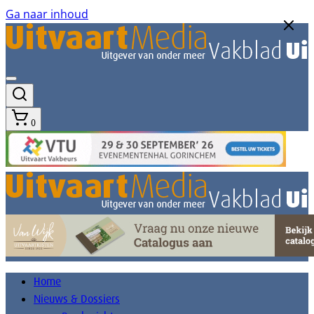
Ga naar inhoud
0
Home
Nieuws & Dossiers