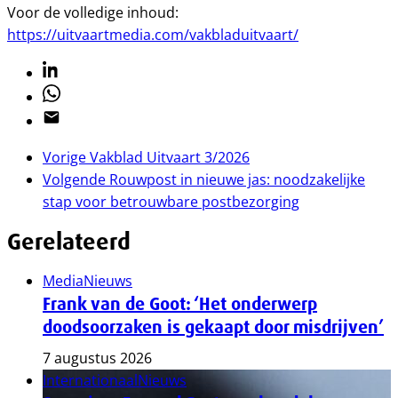
Voor de volledige inhoud:
https://uitvaartmedia.com/vakbladuitvaart/
Linkedin
Whatsapp
Email
Vorige
Vakblad Uitvaart 3/2026
Volgende
Rouwpost in nieuwe jas: noodzakelijke
stap voor betrouwbare postbezorging
Gerelateerd
Media
Nieuws
Frank van de Goot: ‘Het onderwerp
doodsoorzaken is gekaapt door misdrijven’
7 augustus 2026
Internationaal
Nieuws