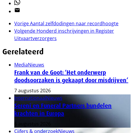
Whatsapp
Email
Vorige
Aantal zelfdodingen naar recordhoogte
Volgende
Honderd inschrijvingen in Register
Uitvaartverzorgers
Gerelateerd
Media
Nieuws
Frank van de Goot: ‘Het onderwerp
doodsoorzaken is gekaapt door misdrijven’
7 augustus 2026
Internationaal
Nieuws
Sereni en Funeral Partners bundelen
krachten in Europa
6 augustus 2026
Cijfers & onderzoek
Nieuws