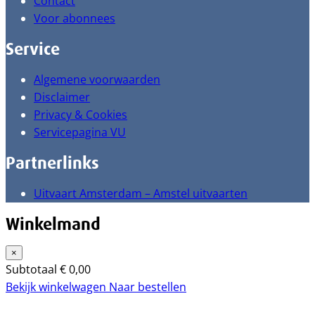
Contact
Voor abonnees
Service
Algemene voorwaarden
Disclaimer
Privacy & Cookies
Servicepagina VU
Partnerlinks
Uitvaart Amsterdam – Amstel uitvaarten
Winkelmand
×
Subtotaal
€
0,00
Bekijk winkelwagen
Naar bestellen