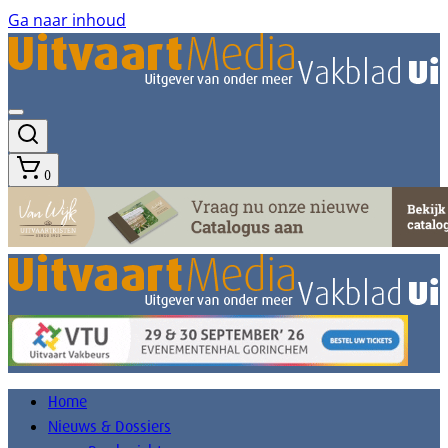
Ga naar inhoud
0
Home
Nieuws & Dossiers