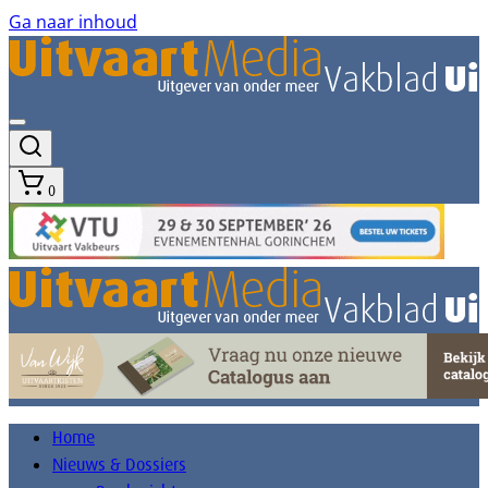
Ga naar inhoud
0
Home
Nieuws & Dossiers