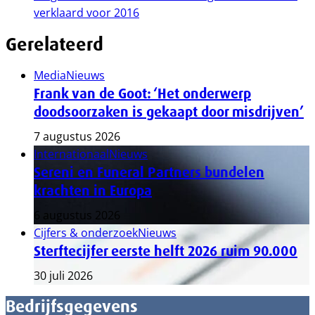
verklaard voor 2016
Gerelateerd
Media
Nieuws
Frank van de Goot: ‘Het onderwerp
doodsoorzaken is gekaapt door misdrijven’
7 augustus 2026
Internationaal
Nieuws
Sereni en Funeral Partners bundelen
krachten in Europa
6 augustus 2026
Cijfers & onderzoek
Nieuws
Sterftecijfer eerste helft 2026 ruim 90.000
30 juli 2026
Bedrijfsgegevens