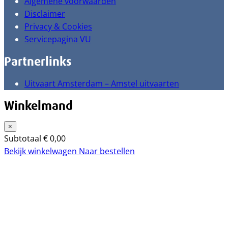
Algemene voorwaarden
Disclaimer
Privacy & Cookies
Servicepagina VU
Partnerlinks
Uitvaart Amsterdam – Amstel uitvaarten
Winkelmand
×
Subtotaal
€
0,00
Bekijk winkelwagen
Naar bestellen