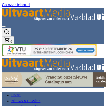
Ga naar inhoud
0
Home
Nieuws & Dossiers