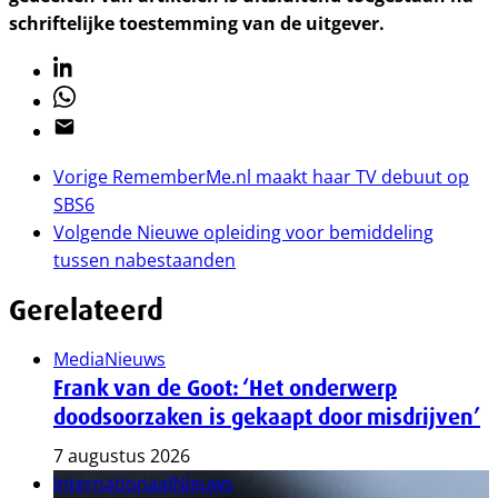
schriftelijke toestemming van de uitgever.
Linkedin
Whatsapp
Email
Vorige
RememberMe.nl maakt haar TV debuut op
SBS6
Volgende
Nieuwe opleiding voor bemiddeling
tussen nabestaanden
Gerelateerd
Media
Nieuws
Frank van de Goot: ‘Het onderwerp
doodsoorzaken is gekaapt door misdrijven’
7 augustus 2026
Internationaal
Nieuws