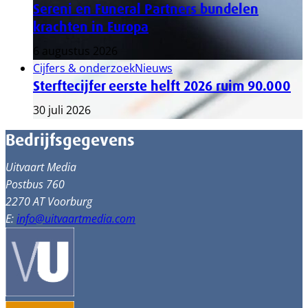
Sereni en Funeral Partners bundelen
krachten in Europa
6 augustus 2026
Cijfers & onderzoek
Nieuws
Sterftecijfer eerste helft 2026 ruim 90.000
30 juli 2026
Bedrijfsgegevens
Uitvaart Media
Postbus 760
2270 AT Voorburg
E:
info@uitvaartmedia.com