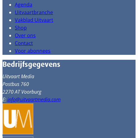
Agenda
Uitvaartbranche
Vakblad Uitvaart
Shop
Over ons
Contact
Voor abonnees
Bedrijfsgegevens
Uitvaart Media
Postbus 760
2270 AT Voorburg
E:
info@uitvaartmedia.com