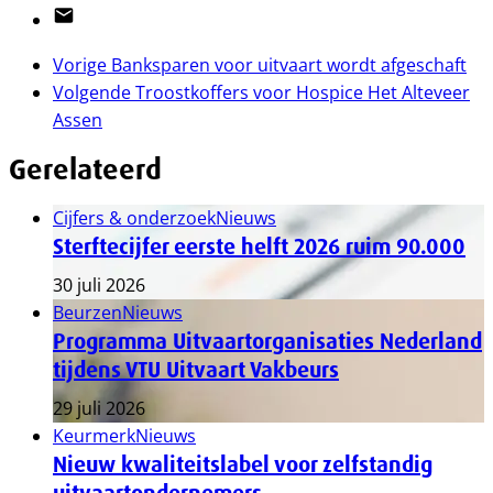
Email
Vorige
Banksparen voor uitvaart wordt afgeschaft
Volgende
Troostkoffers voor Hospice Het Alteveer
Assen
Gerelateerd
Cijfers & onderzoek
Nieuws
Sterftecijfer eerste helft 2026 ruim 90.000
30 juli 2026
Beurzen
Nieuws
Programma Uitvaartorganisaties Nederland
tijdens VTU Uitvaart Vakbeurs
29 juli 2026
Keurmerk
Nieuws
Nieuw kwaliteitslabel voor zelfstandig