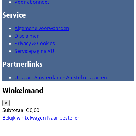
Voor abonnees
Service
Algemene voorwaarden
Disclaimer
Privacy & Cookies
Servicepagina VU
Partnerlinks
Uitvaart Amsterdam – Amstel uitvaarten
Winkelmand
×
Subtotaal
€
0,00
Bekijk winkelwagen
Naar bestellen