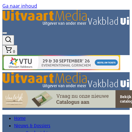
Ga naar inhoud
0
Home
Nieuws & Dossiers