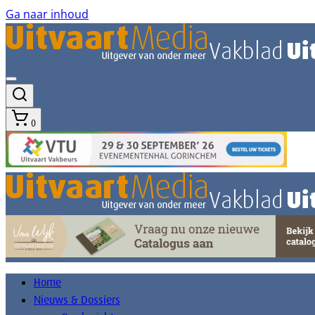
Ga naar inhoud
0
Home
Nieuws & Dossiers