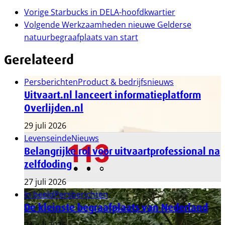
Vorige
Starbucks in DELA-hoofdkwartier
Volgende
Werkzaamheden nieuwe Gelderse
natuurbegraafplaats van start
Gerelateerd
Persberichten
Product & bedrijfsnieuws
Uitvaart.nl lanceert informatieplatform
Overlijden.nl
29 juli 2026
Levenseinde
Nieuws
Belangrijke rol voor uitvaartprofessional na
zelfdoding
27 juli 2026
In beeld
Persberichten
De kleinste begraafplaats van Nederland