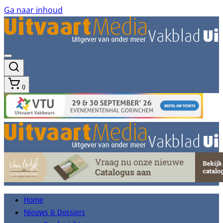
Ga naar inhoud
0
Home
Nieuws & Dossiers