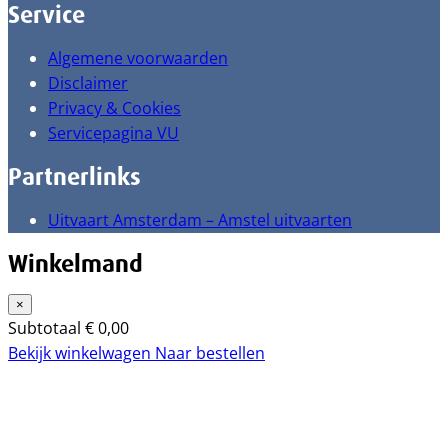
Service
Algemene voorwaarden
Disclaimer
Privacy & Cookies
Servicepagina VU
Partnerlinks
Uitvaart Amsterdam – Amstel uitvaarten
Winkelmand
×
Subtotaal
€
0,00
Bekijk winkelwagen
Naar bestellen