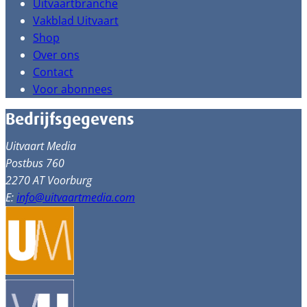
Uitvaartbranche
Vakblad Uitvaart
Shop
Over ons
Contact
Voor abonnees
Bedrijfsgegevens
Uitvaart Media
Postbus 760
2270 AT Voorburg
E:
info@uitvaartmedia.com