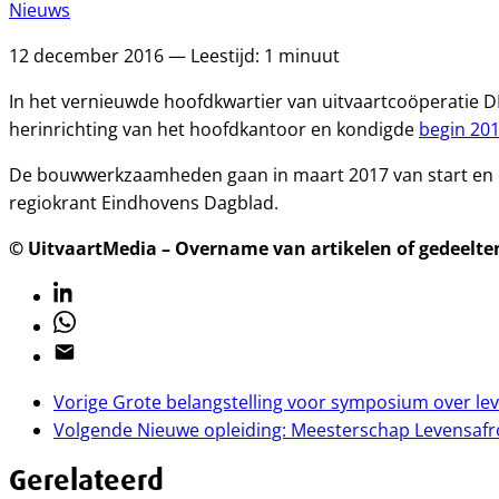
Nieuws
12 december 2016 — Leestijd: 1 minuut
In het vernieuwde hoofdkwartier van uitvaartcoöperatie D
herinrichting van het hoofdkantoor en kondigde
begin 20
De bouwwerkzaamheden gaan in maart 2017 van start en de
regiokrant Eindhovens Dagblad.
© UitvaartMedia – Overname van artikelen of gedeelten 
Linkedin
Whatsapp
Email
Vorige
Grote belangstelling voor symposium over le
Volgende
Nieuwe opleiding: Meesterschap Levensaf
Gerelateerd