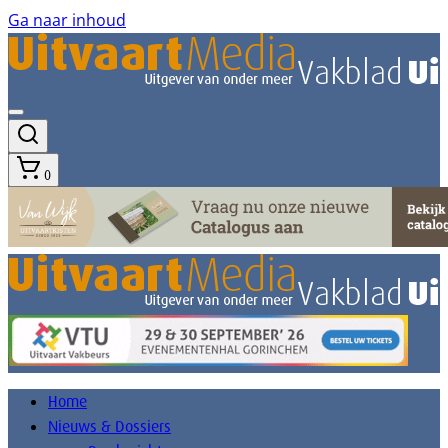
Ga naar inhoud
0
Home
Nieuws & Dossiers