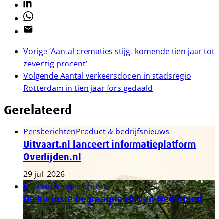
Linkedin
Whatsapp
Email
Vorige
‘Aantal crematies stijgt komende tien jaar tot
zeventig procent’
Volgende
Aantal verkeersdoden in stadsregio
Rotterdam in tien jaar fors gedaald
Gerelateerd
Persberichten
Product & bedrijfsnieuws
Uitvaart.nl lanceert informatieplatform
Overlijden.nl
29 juli 2026
In beeld
Persberichten
De kleinste begraafplaats van Nederland
24 juli 2026