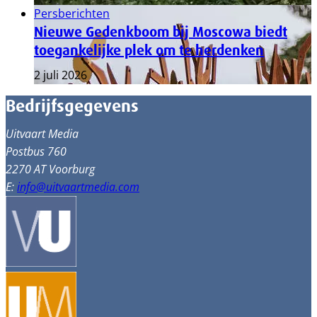
Persberichten
Nieuwe Gedenkboom bij Moscowa biedt
toegankelijke plek om te herdenken
2 juli 2026
Bedrijfsgegevens
Uitvaart Media
Postbus 760
2270 AT Voorburg
E:
info@uitvaartmedia.com