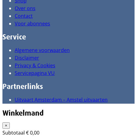
Shop
Over ons
Contact
Voor abonnees
Service
Algemene voorwaarden
Disclaimer
Privacy & Cookies
Servicepagina VU
Partnerlinks
Uitvaart Amsterdam – Amstel uitvaarten
Winkelmand
×
Subtotaal
€
0,00