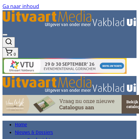
Ga naar inhoud
0
Home
Nieuws & Dossiers