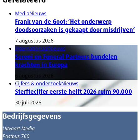
Media
Nieuws
Frank van de Goot: ‘Het onderwerp
doodsoorzaken is gekaapt door misdrijven’
7 augustus 2026
Internationaal
Nieuws
Sereni en Funeral Partners bundelen
krachten in Europa
6 augustus 2026
Cijfers & onderzoek
Nieuws
Sterftecijfer eerste helft 2026 ruim 90.000
30 juli 2026
Bedrijfsgegevens
Uitvaart Media
Postbus 760