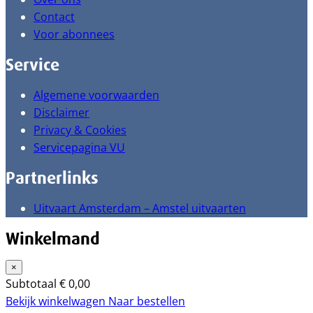
Contact
Voor abonnees
Service
Algemene voorwaarden
Disclaimer
Privacy & Cookies
Servicepagina VU
Partnerlinks
Uitvaart Amsterdam – Amstel uitvaarten
Winkelmand
×
Subtotaal
€
0,00
Bekijk winkelwagen
Naar bestellen