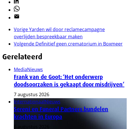
Linkedin
Whatsapp
Email
Vorige
Yarden wil door reclamecampagne
overlijden bespreekbaar maken
Volgende
Definitief geen crematorium in Boxmeer
Gerelateerd
Media
Nieuws
Frank van de Goot: ‘Het onderwerp
doodsoorzaken is gekaapt door misdrijven’
7 augustus 2026
Internationaal
Nieuws
Sereni en Funeral Partners bundelen
krachten in Europa
6 augustus 2026