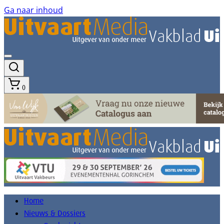
Ga naar inhoud
0
Home
Nieuws & Dossiers