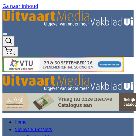
Ga naar inhoud
0
Home
Nieuws & Dossiers