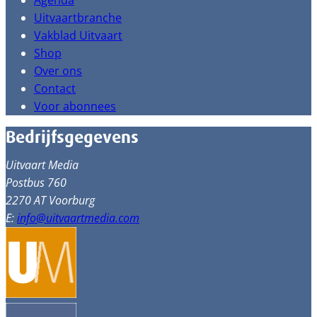
Agenda
Uitvaartbranche
Vakblad Uitvaart
Shop
Over ons
Contact
Voor abonnees
Bedrijfsgegevens
Uitvaart Media
Postbus 760
2270 AT Voorburg
E:
info@uitvaartmedia.com