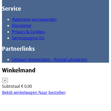
Service
Algemene voorwaarden
Disclaimer
Privacy & Cookies
Servicepagina VU
Partnerlinks
Uitvaart Amsterdam – Amstel uitvaarten
Winkelmand
×
Subtotaal
€
0,00
Bekijk winkelwagen
Naar bestellen