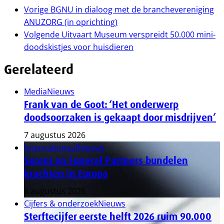
Vorige
BGNU in dialoog met de branchevereniging
ANUZORG (in oprichting)
Volgende
Uitvaart Museum verspreidt 50.000 mini-
doodskistjes voor huisdieren
Gerelateerd
Media
Nieuws
Frank van de Goot: ‘Het onderwerp
doodsoorzaken is gekaapt door misdrijven’
7 augustus 2026
Internationaal
Nieuws
Sereni en Funeral Partners bundelen
krachten in Europa
6 augustus 2026
Cijfers & onderzoek
Nieuws
Sterftecijfer eerste helft 2026 ruim 90.000