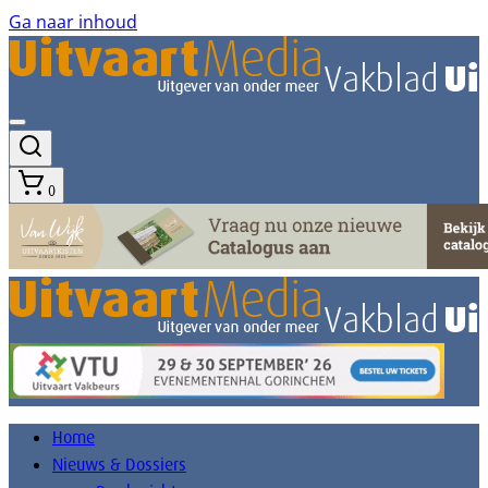
Ga naar inhoud
0
Home
Nieuws & Dossiers