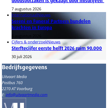
doodsoorzaken is gekaapt door misdrijven’
7 augustus 2026
Internationaal
Nieuws
Sereni en Funeral Partners bundelen
krachten in Europa
6 augustus 2026
Cijfers & onderzoek
Nieuws
Sterftecijfer eerste helft 2026 ruim 90.000
30 juli 2026
Bedrijfsgegevens
Uitvaart Media
Postbus 760
2270 AT Voorburg
E:
info@uitvaartmedia.com