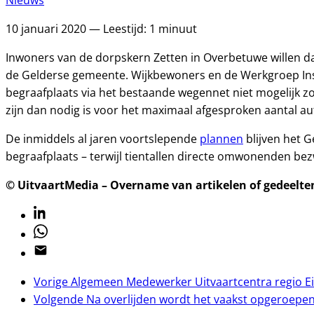
Nieuws
10 januari 2020 — Leestijd: 1 minuut
Inwoners van de dorpskern Zetten in Overbetuwe willen dat
de Gelderse gemeente. Wijkbewoners en de Werkgroep Ins
begraafplaats via het bestaande wegennet niet mogelijk z
zijn dan nodig is voor het maximaal afgesproken aantal au
De inmiddels al jaren voortslepende
plannen
blijven het 
begraafplaats – terwijl tientallen directe omwonenden be
© UitvaartMedia – Overname van artikelen of gedeelten 
Linkedin
Whatsapp
Email
Vorige
Algemeen Medewerker Uitvaartcentra regio 
Volgende
Na overlijden wordt het vaakst opgeroepen