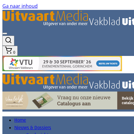
Ga naar inhoud
0
Home
Nieuws & Dossiers