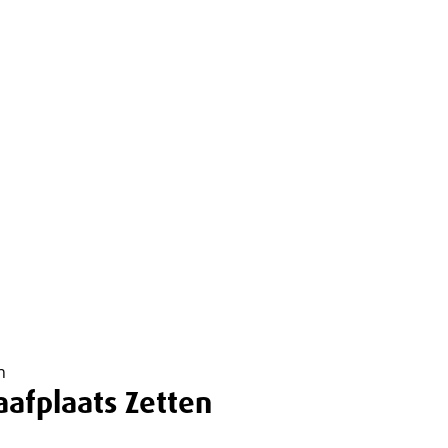
n
fplaats Zetten