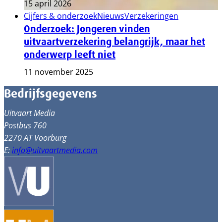
15 april 2026
Cijfers & onderzoek
Nieuws
Verzekeringen
Onderzoek: Jongeren vinden
uitvaartverzekering belangrijk, maar het
onderwerp leeft niet
11 november 2025
Bedrijfsgegevens
Uitvaart Media
Postbus 760
2270 AT Voorburg
E:
info@uitvaartmedia.com