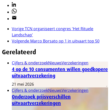
Linkedin
Whatsapp
Email
Vorige
TCN organiseert congres 'Het Rituele
Landschap'
Volgende
Marco Borsato op 1 in uitvaart top 50
Gerelateerd
Cijfers & onderzoek
Nieuws
Verzekeringen
4 op de 10 consumenten willen goedkopere
uitvaartverzekering
21 mei 2026
Cijfers & onderzoek
Nieuws
Verzekeringen
Onderzoek prijsverschillen
uitvaartverzekeringen