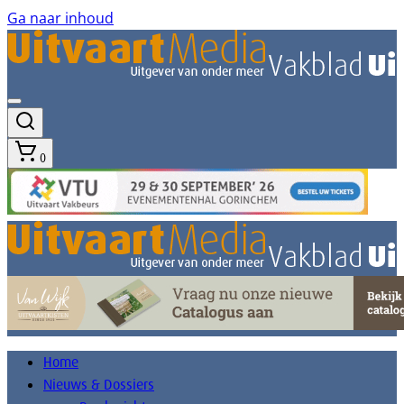
Ga naar inhoud
0
Home
Nieuws & Dossiers