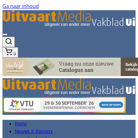
Ga naar inhoud
0
Home
Nieuws & Dossiers