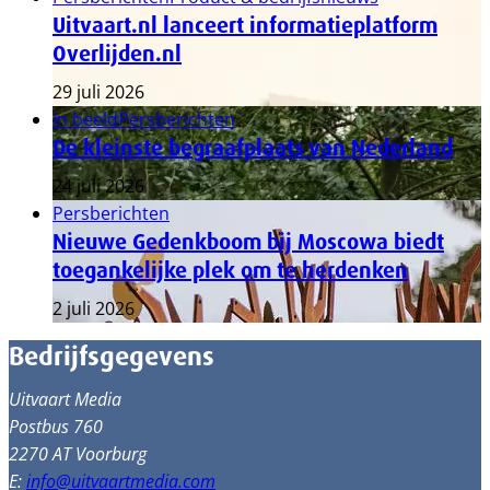
Uitvaart.nl lanceert informatieplatform
Overlijden.nl
29 juli 2026
In beeld
Persberichten
De kleinste begraafplaats van Nederland
24 juli 2026
Persberichten
Nieuwe Gedenkboom bij Moscowa biedt
toegankelijke plek om te herdenken
2 juli 2026
Bedrijfsgegevens
Uitvaart Media
Postbus 760
2270 AT Voorburg
E:
info@uitvaartmedia.com